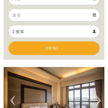
Arrival
Departure
calendar
Departure
Guests
calendar
Guests
calendar
立即預訂
Previous
Next