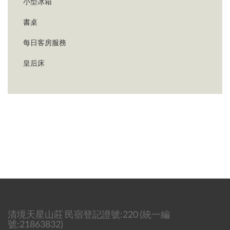
小型冰箱
書桌
每日客房服務
皇后床
清境天星山莊 民宿登記證號:220 (統一編
號:21863832)