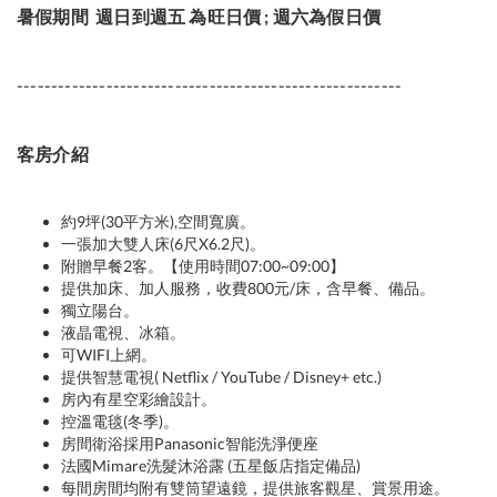
暑假期間
週日到週五 為旺日價 ; 週六為假日價
--------------------------------------------------------
客房介紹
約9坪(30平方米),空間寬廣。
一張加大雙人床(6尺X6.2尺)。
附贈早餐2客。【使用時間07:00~09:00】
提供加床、加人服務，收費800元/床，含早餐、備品。
獨立陽台。
液晶電視、冰箱。
可WIFI上網。
提供智慧電視( Netflix / YouTube / Disney+ etc.)
房內有星空彩繪設計。
控溫電毯(冬季)。
房間衛浴採用Panasonic智能洗淨便座
法國Mimare洗髮沐浴露 (五星飯店指定備品)
每間房間均附有雙筒望遠鏡，提供旅客觀星、賞景用途。