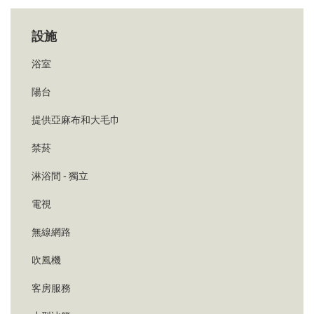
設施
浴室
陽台
提供亞麻布和大毛巾
禁菸
淋浴間 - 獨立
電視
無線網路
吹風機
客房服務