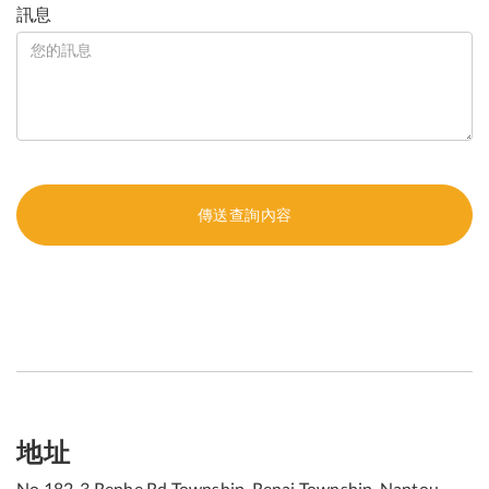
訊息
地址
No 182-3 Renhe Rd Township, Renai Township, Nantou