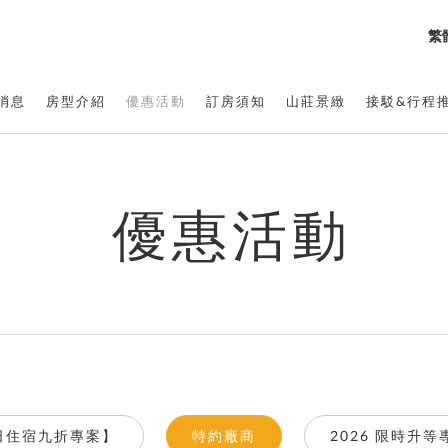
繁
消息
房型介紹
優惠活動
訂房須知
山莊景緻
接駁&行程
優惠活動
日住宿九折專案】
特約廠商
2026 限時升等